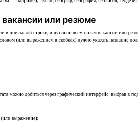
ом — например, геолог, географ, география, геология, геодезист 
ю вакансии или резюме
и в поисковой строке, ищутся по всем полям вакансии или резю
ловом (или выражением в скобках) нужно указать название поля
тата можно добиться через графический интерфейс, выбрав в по
 (или выражение):