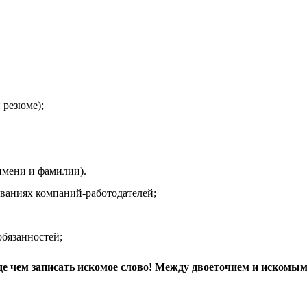
 резюме);
мени и фамилии).
иях компаний-работодателей;
язанностей;
де чем записать искомое слово! Между двоеточием и искомым