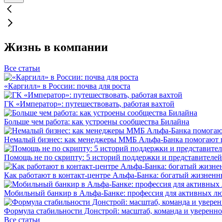
Жизнь в компании
Все статьи
«Каргилл» в России: почва для роста
ГК «Император»: путешествовать, работая вахтой
Больше чем работа: как устроены сообщества Билайна
Немалый бизнес: как менеджеры ММБ Альфа-Банка помогают 
Помощь не по скрипту: 5 историй поддержки и представителей
Как работают в контакт-центре Альфа-Банка: богатый жизненн
Мобильный банкир в Альфа-Банке: профессия для активных л
Формула стабильности Донстрой: масштаб, команда и уверенно
Все статьи