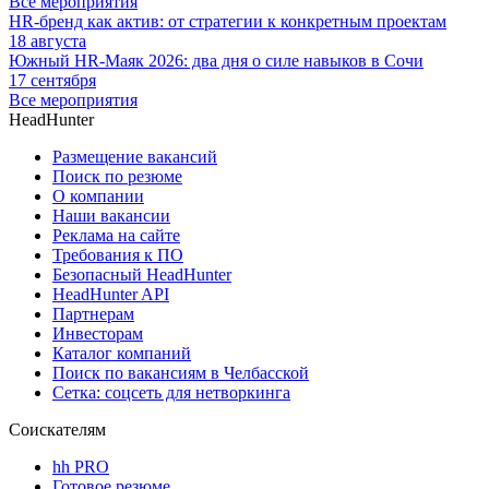
Все мероприятия
HR-бренд как актив: от стратегии к конкретным проектам
18 августа
Южный HR-Маяк 2026: два дня о силе навыков в Сочи
17 сентября
Все мероприятия
HeadHunter
Размещение вакансий
Поиск по резюме
О компании
Наши вакансии
Реклама на сайте
Требования к ПО
Безопасный HeadHunter
HeadHunter API
Партнерам
Инвесторам
Каталог компаний
Поиск по вакансиям в Челбасской
Сетка: соцсеть для нетворкинга
Соискателям
hh PRO
Готовое резюме