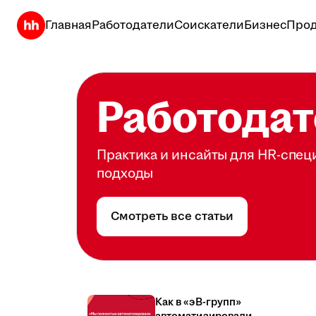
Главная
Работодатели
Соискатели
Бизнес
Прод
Работодат
Практика и инсайты для HR-спец
подходы
Смотреть все статьи
Как в «эВ-групп»