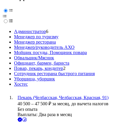
Администратор
6
Менеджер по туризму
Менеджер ресторана
Менеджер/руководитель АХО
Мойщик посуды, Помощник повара
Обвальщик/Мясник
Официант, бармен, бариста
Повар, пекарь, кондитер
2
Сотрудник ресторана быстрого питания
Уборщица, уборщик
Хостес
Пекарь (Челбасская, Челбасская, Красная, 91)
40 500
–
47 500
₽
за месяц,
до вычета налогов
Без опыта
Выплаты: Два раза в месяц