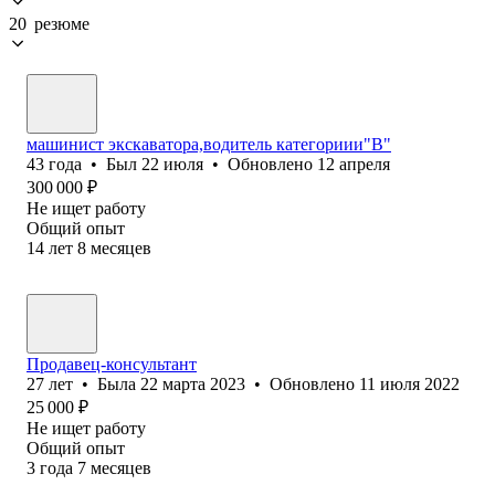
20 резюме
машинист экскаватора,водитель категориии"В"
43
года
•
Был
22 июля
•
Обновлено
12 апреля
300 000
₽
Не ищет работу
Общий опыт
14
лет
8
месяцев
Продавец-консультант
27
лет
•
Была
22 марта 2023
•
Обновлено
11 июля 2022
25 000
₽
Не ищет работу
Общий опыт
3
года
7
месяцев